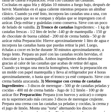
rama de canela Preparación: Pela con cuidado las castañas.
Cocínalas en agua fría y déjalas 10 minutos a fuego bajo, después de
hervir. Manténlas en el agua caliente mientras preparas un almíbar
clásico. Cuando ya esté listo, incorpora las castañas una a una, con
cuidado para que no se rompan y déjalas que se impregnen con el
azúcar. Deja enfriar y guárdalas como conserva. Sirve con un poco
de helado de vainilla.
2) Tronco de castañas
Ingredientes: - 1 kg de
castañas frescas - 1/2 litro de leche -140 gr de mantequilla - 150 gr
de chocolate de buena calidad - 200 ml de crema batida - 50 gr de
azúcar rubia Preparación: Hierve aproximadamente 1 litro de agua e
incorpora las castañas hasta que puedas retirar la piel. Luego,
échalas a cocer en leche durante 30 minutos aproximadamente, a
fuego lento. Prepara un puré con las castañas recién hervidas, el
chocolate y la mantequilla. Ambos ingredientes deben derretirse
gracias al calor de las castañas que acabas de retirar del agua.
Cuando ya tengas una mezcla homogénea, vierte la preparación en
un molde con papel mantequilla y lleva al refrigerador por 4 horas
aproximadamente, o hasta que el tronco ya esté compacto. Sirve con
crema batida azucarada.
3) Merengue con crema de castañas
Ingredientes:
- 3 discos de merengue - 500 gr de castañas peladas y
cocidas - 400 ml de crema batida - Jugo de 1/2 limón - 100 gr de
azúcar flor
Preparación:
Prepara (con huevos y azúcar) o compra
en tu supermercado más cercano 3 discos de merengue crujiente.
Prepara una crema con las castañas ya peladas y cocidas, la crema y
el jugo de limón. Monta una "torta" alternando los discos de