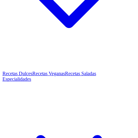
Recetas Dulces
Recetas Veganas
Recetas Saladas
Especialidades