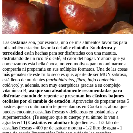
Las
castañas
son, por esencia, uno de mis alimentos favoritos para
mi también estación favorita del año:
el otoño
. Su
dulzura y
terrosidad
están hechas para ser disfrutadas con una mantita,
disfrutando de un rico té o café, al calor del hogar. Y ahora que ya
comenzamos esta bella época, no veo motivos para no animarme a
comprarla ni prepararla en sus múltiples formatos. Una de las cosas
más geniales de este fruto seco es que, aparte de ser MUY sabroso,
está lleno de nutrientes (
carbohidratos, fibra, bajo contenido
calórico)
y, además, son muy energéticas gracias a su complejo
vitamínico B,
así que son absolutamente recomendadas para
disfrutar cuando de repente se presentan los clásicos bajones
otoñales por el cambio de estación.
Aprovecha de preparar estas 5
postres que a continuación te presentamos en Cookcina, ahora que
puedes encontrar castañas frescas y deliciosas en tostadurías y
supermercados. ¡Te aseguro que tu cuerpo y tu ánimo lo van a
agradecer!
1) Castañas en almíbar
Ingredientes: - 1/2 kilo de
castañas frescas - 400 gr de azúcar morena - 1/2 litro de agua - 1