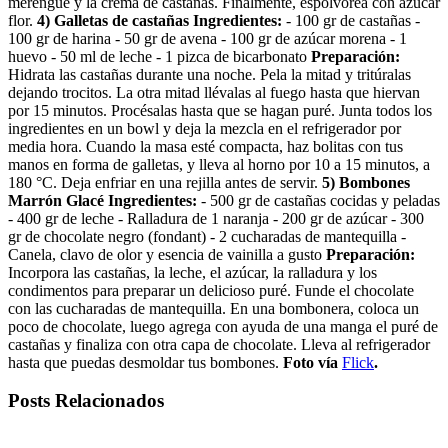
merengue y la crema de castañas. Finalmente, espolvorea con azúcar
flor.
4) Galletas de castañas
Ingredientes:
- 100 gr de castañas -
100 gr de harina - 50 gr de avena - 100 gr de azúcar morena - 1
huevo - 50 ml de leche - 1 pizca de bicarbonato
Preparación:
Hidrata las castañas durante una noche. Pela la mitad y tritúralas
dejando trocitos. La otra mitad llévalas al fuego hasta que hiervan
por 15 minutos. Procésalas hasta que se hagan puré. Junta todos los
ingredientes en un bowl y deja la mezcla en el refrigerador por
media hora. Cuando la masa esté compacta, haz bolitas con tus
manos en forma de galletas, y lleva al horno por 10 a 15 minutos, a
180 °C. Deja enfriar en una rejilla antes de servir.
5) Bombones
Marrón Glacé
Ingredientes:
- 500 gr de castañas cocidas y peladas
- 400 gr de leche - Ralladura de 1 naranja - 200 gr de azúcar - 300
gr de chocolate negro (fondant) - 2 cucharadas de mantequilla -
Canela, clavo de olor y esencia de vainilla a gusto
Preparación:
Incorpora las castañas, la leche, el azúcar, la ralladura y los
condimentos para preparar un delicioso puré. Funde el chocolate
con las cucharadas de mantequilla. En una bombonera, coloca un
poco de chocolate, luego agrega con ayuda de una manga el puré de
castañas y finaliza con otra capa de chocolate. Lleva al refrigerador
hasta que puedas desmoldar tus bombones.
Foto vía
Flick
.
Posts Relacionados