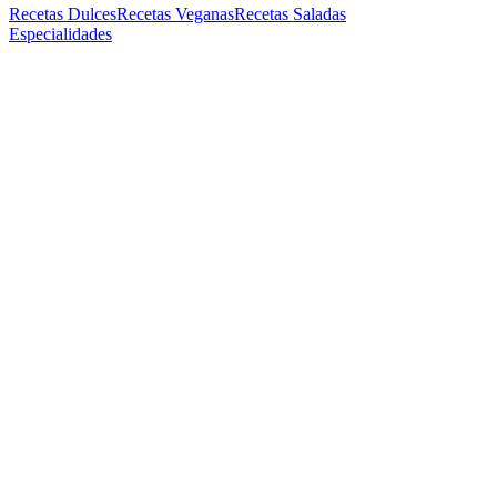
Recetas Dulces
Recetas Veganas
Recetas Saladas
Especialidades