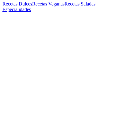
Recetas Dulces
Recetas Veganas
Recetas Saladas
Especialidades