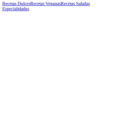
Recetas Dulces
Recetas Veganas
Recetas Saladas
Especialidades