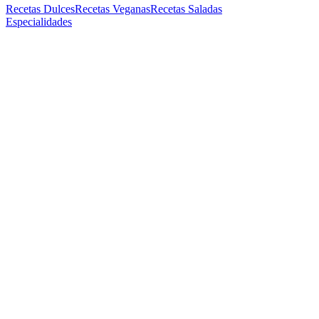
Recetas Dulces
Recetas Veganas
Recetas Saladas
Especialidades