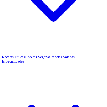
Recetas Dulces
Recetas Veganas
Recetas Saladas
Especialidades