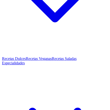
Recetas Dulces
Recetas Veganas
Recetas Saladas
Especialidades