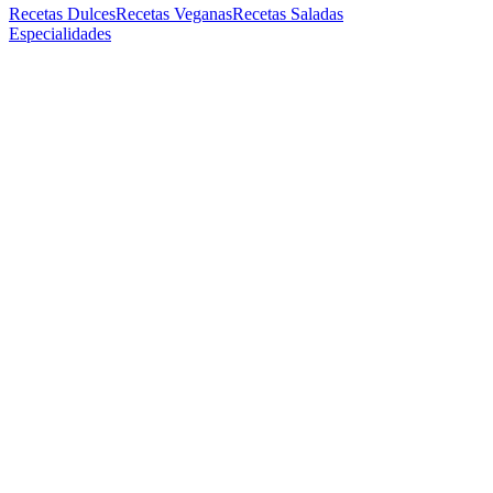
Recetas Dulces
Recetas Veganas
Recetas Saladas
Especialidades