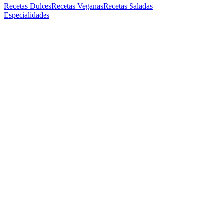
Recetas Dulces
Recetas Veganas
Recetas Saladas
Especialidades