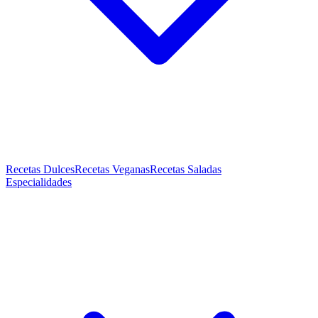
Recetas Dulces
Recetas Veganas
Recetas Saladas
Especialidades