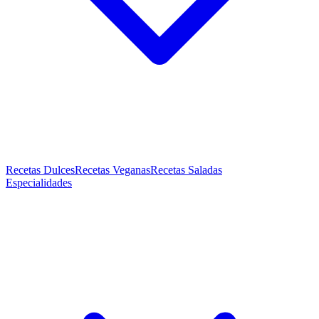
Recetas Dulces
Recetas Veganas
Recetas Saladas
Especialidades