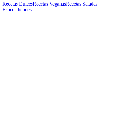
Recetas Dulces
Recetas Veganas
Recetas Saladas
Especialidades