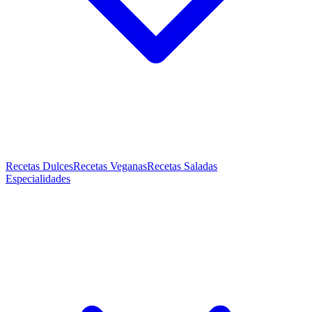
Recetas Dulces
Recetas Veganas
Recetas Saladas
Especialidades