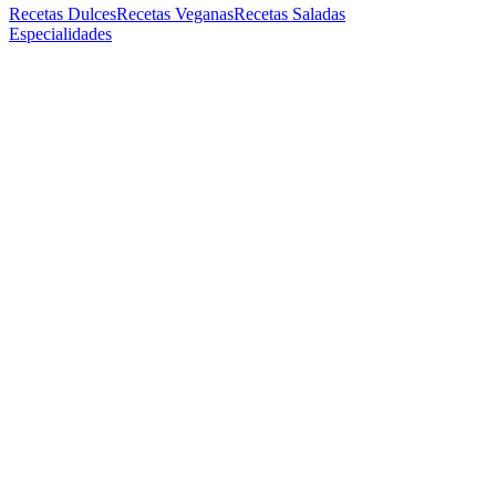
Recetas Dulces
Recetas Veganas
Recetas Saladas
Especialidades