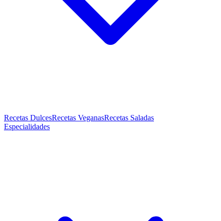
Recetas Dulces
Recetas Veganas
Recetas Saladas
Especialidades