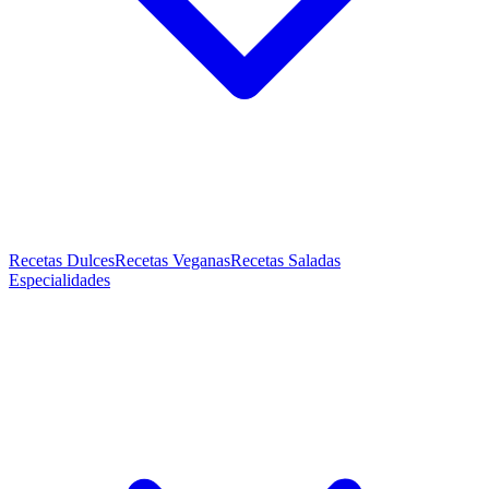
Recetas Dulces
Recetas Veganas
Recetas Saladas
Especialidades