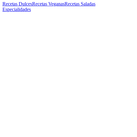
Recetas Dulces
Recetas Veganas
Recetas Saladas
Especialidades