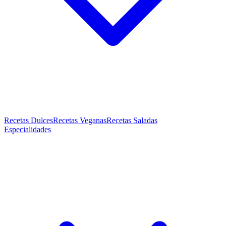
Recetas Dulces
Recetas Veganas
Recetas Saladas
Especialidades