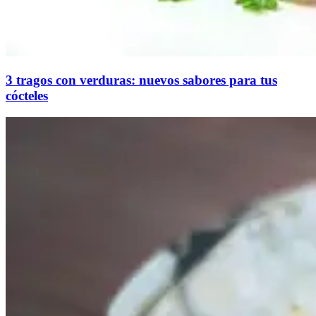
3 tragos con verduras: nuevos sabores para tus
cócteles