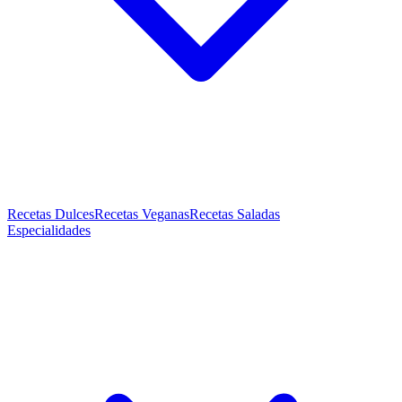
Recetas Dulces
Recetas Veganas
Recetas Saladas
Especialidades