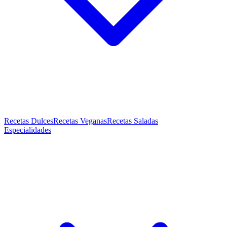
Recetas Dulces
Recetas Veganas
Recetas Saladas
Especialidades