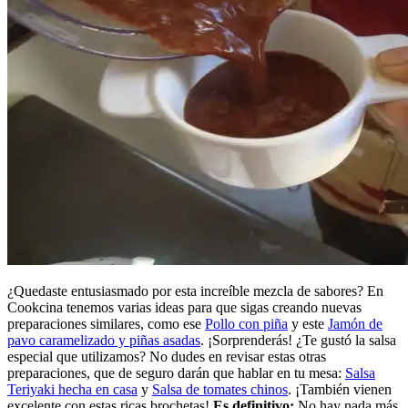
¿Quedaste entusiasmado por esta increíble mezcla de sabores? En
Cookcina tenemos varias ideas para que sigas creando nuevas
preparaciones similares, como ese
Pollo con piña
y este
Jamón de
pavo caramelizado y piñas asadas
. ¡Sorprenderás! ¿Te gustó la salsa
especial que utilizamos? No dudes en revisar estas otras
preparaciones, que de seguro darán que hablar en tu mesa:
Salsa
Teriyaki hecha en casa
y
Salsa de tomates chinos
. ¡También vienen
excelente con estas ricas brochetas!
Es definitivo:
No hay nada más