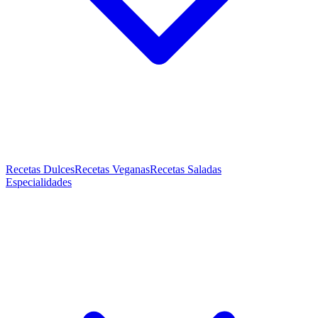
Recetas Dulces
Recetas Veganas
Recetas Saladas
Especialidades