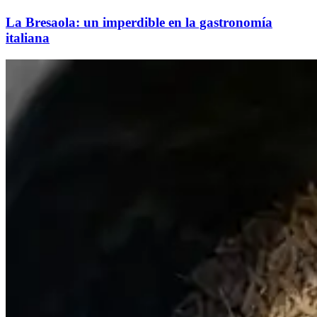
La Bresaola: un imperdible en la gastronomía
italiana