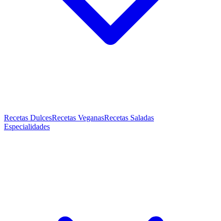
Recetas Dulces
Recetas Veganas
Recetas Saladas
Especialidades