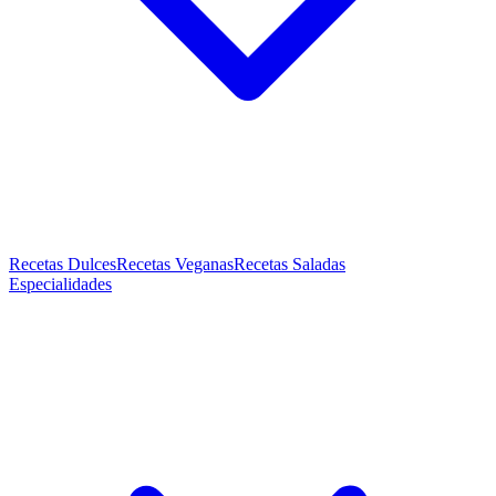
Recetas Dulces
Recetas Veganas
Recetas Saladas
Especialidades