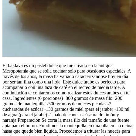
El baklava es un pastel dulce que fue creado en la antigua
Mesopotamia que se solía cocinar sólo para ocasiones especiales. A
través de los años, la masa ha variado caracterizándose hoy en día
por ser tan fina como una hoja. Este dulce árabe es perfecto para
acompañarlo con una taza de café en el recreo de media tarde. A
continuación te contaremos como realizar estos dulces árabes en tu
casa. Ingredientes (6 porciones) -800 gramos de masa filo -200
gramos de mantequilla -500 gramos de nueces picadas -2
cucharadas de azúcar -130 gramos de miel (para el jarabe) -130 ml
de agua (para el jarabe) -1 palo de canela -cáscara de limón y
naranja Preparación Se corta la masa filo del tamaño de una fuente
apta para el horno. Fundimos la mantequilla en una olla en la cocina
hasta que quede bien líquida. Procedemos a triturar las nueces para