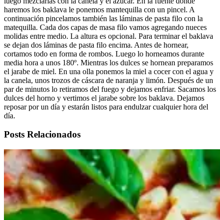
luego mezclarlas con la canela y el azúcar. En la fuente donde
haremos los baklava le ponemos mantequilla con un pincel. A
continuación pincelamos también las láminas de pasta filo con la
matequilla. Cada dos capas de masa filo vamos agregando nueces
molidas entre medio. La altura es opcional. Para terminar el baklava
se dejan dos láminas de pasta filo encima. Antes de hornear,
cortamos todo en forma de rombos. Luego lo horneamos durante
media hora a unos 180º. Mientras los dulces se hornean preparamos
el jarabe de miel. En una olla ponemos la miel a cocer con el agua y
la canela, unos trozos de cáscara de naranja y limón. Después de un
par de minutos lo retiramos del fuego y dejamos enfriar. Sacamos los
dulces del horno y vertimos el jarabe sobre los baklava. Dejamos
reposar por un día y estarán listos para endulzar cualquier hora del
día.
Posts Relacionados