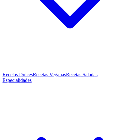
Recetas Dulces
Recetas Veganas
Recetas Saladas
Especialidades