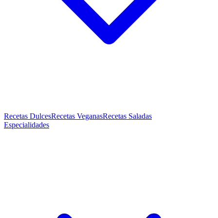
Recetas Dulces
Recetas Veganas
Recetas Saladas
Especialidades