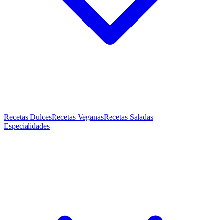
Recetas Dulces
Recetas Veganas
Recetas Saladas
Especialidades