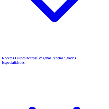
Recetas Dulces
Recetas Veganas
Recetas Saladas
Especialidades