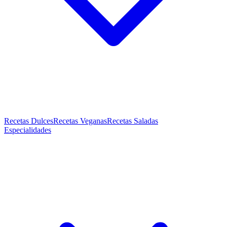
Recetas Dulces
Recetas Veganas
Recetas Saladas
Especialidades