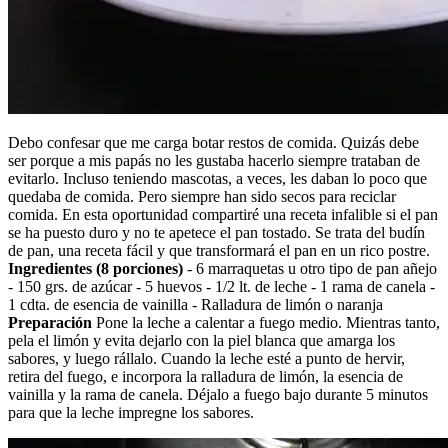
Debo confesar que me carga botar restos de comida. Quizás debe
ser porque a mis papás no les gustaba hacerlo siempre trataban de
evitarlo. Incluso teniendo mascotas, a veces, les daban lo poco que
quedaba de comida. Pero siempre han sido secos para reciclar
comida. En esta oportunidad compartiré una receta infalible si el pan
se ha puesto duro y no te apetece el pan tostado. Se trata del budín
de pan, una receta fácil y que transformará el pan en un rico postre.
Ingredientes (8 porciones)
- 6 marraquetas u otro tipo de pan añejo
- 150 grs. de azúcar - 5 huevos - 1/2 lt. de leche - 1 rama de canela -
1 cdta. de esencia de vainilla - Ralladura de limón o naranja
Preparación
Pone la leche a calentar a fuego medio. Mientras tanto,
pela el limón y evita dejarlo con la piel blanca que amarga los
sabores, y luego rállalo. Cuando la leche esté a punto de hervir,
retira del fuego, e incorpora la ralladura de limón, la esencia de
vainilla y la rama de canela. Déjalo a fuego bajo durante 5 minutos
para que la leche impregne los sabores.