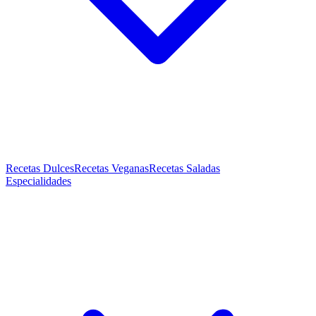
Recetas Dulces
Recetas Veganas
Recetas Saladas
Especialidades