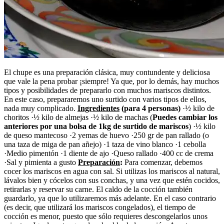
El chupe es una preparación clásica, muy contundente y deliciosa
que vale la pena probar ¡siempre! Ya que, por lo demás, hay muchos
tipos y posibilidades de prepararlo con muchos mariscos distintos.
En este caso, prepararemos uno surtido con varios tipos de ellos,
nada muy complicado.
Ingredientes
(para 4 personas)
·½ kilo de
choritos ·½ kilo de almejas ·½ kilo de machas (
Puedes cambiar los
anteriores por una bolsa de 1kg de surtido de mariscos
) ·½ kilo
de queso mantecoso ·2 yemas de huevo ·250 gr de pan rallado (o
una taza de miga de pan añejo) ·1 taza de vino blanco ·1 cebolla
·Medio pimentón ·1 diente de ajo ·Queso rallado ·400 cc de crema
·Sal y pimienta a gusto
Preparación
:
Para comenzar, debemos
cocer los mariscos en agua con sal. Si utilizas los mariscos al natural,
lávalos bien y cócelos con sus conchas, y una vez que estén cocidos,
retirarlas y reservar su carne. El caldo de la cocción también
guardarlo, ya que lo utilizaremos más adelante. En el caso contrario
(es decir, que utilizará los mariscos congelados), el tiempo de
cocción es menor, puesto que sólo requieres descongelarlos unos