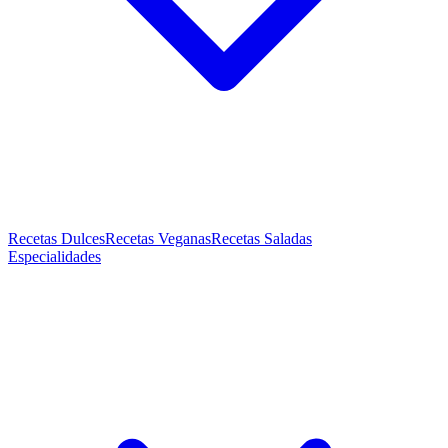
Recetas Dulces
Recetas Veganas
Recetas Saladas
Especialidades