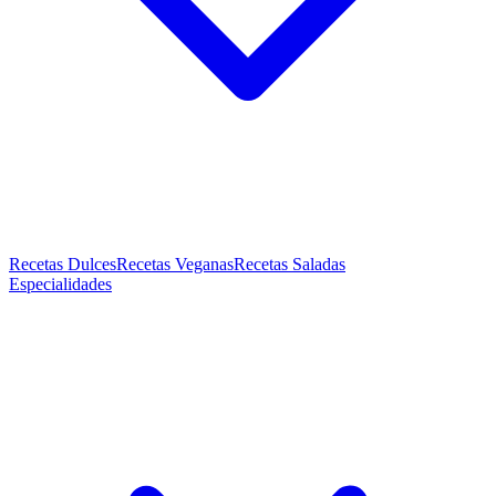
Recetas Dulces
Recetas Veganas
Recetas Saladas
Especialidades