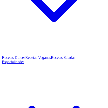
Recetas Dulces
Recetas Veganas
Recetas Saladas
Especialidades