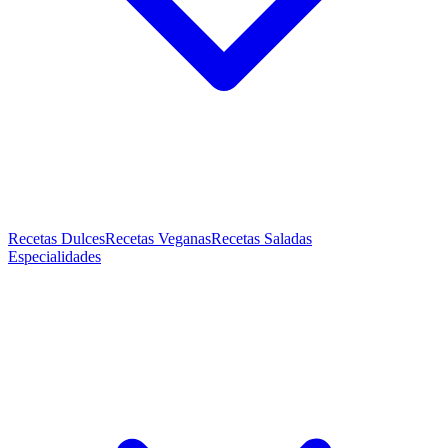
Recetas Dulces
Recetas Veganas
Recetas Saladas
Especialidades