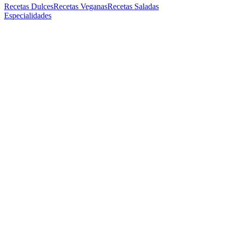
Recetas Dulces
Recetas Veganas
Recetas Saladas
Especialidades