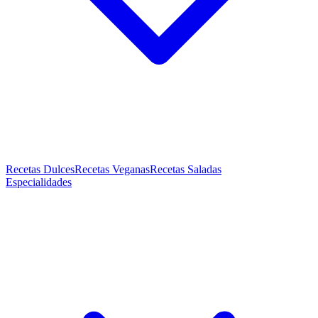
Recetas Dulces
Recetas Veganas
Recetas Saladas
Especialidades