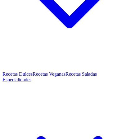
Recetas Dulces
Recetas Veganas
Recetas Saladas
Especialidades