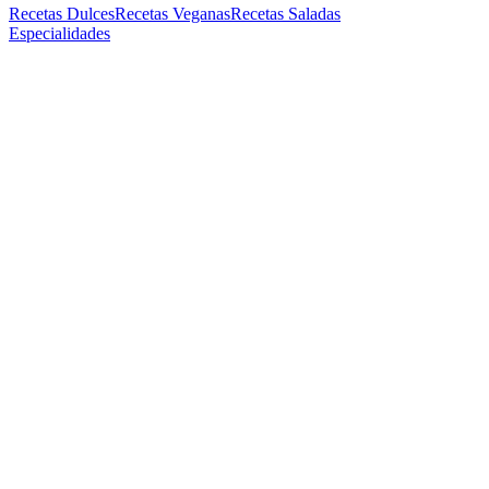
Recetas Dulces
Recetas Veganas
Recetas Saladas
Especialidades