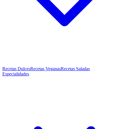
Recetas Dulces
Recetas Veganas
Recetas Saladas
Especialidades