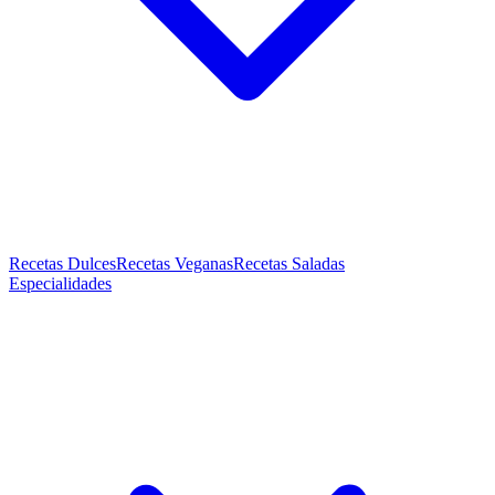
Recetas Dulces
Recetas Veganas
Recetas Saladas
Especialidades