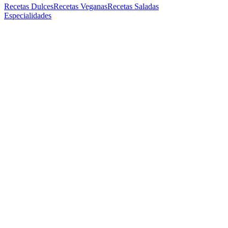
Recetas Dulces
Recetas Veganas
Recetas Saladas
Especialidades