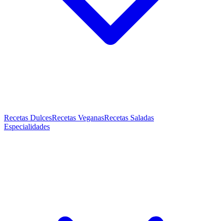
Recetas Dulces
Recetas Veganas
Recetas Saladas
Especialidades