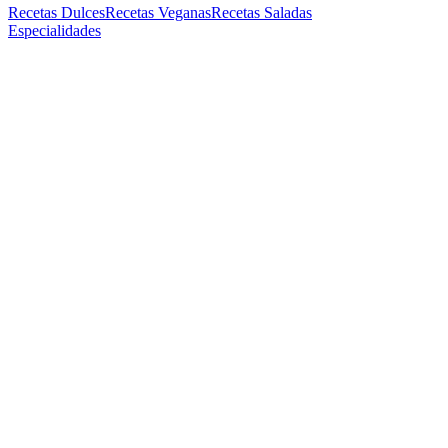
Recetas Dulces
Recetas Veganas
Recetas Saladas
Especialidades