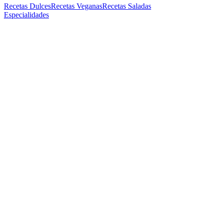
Recetas Dulces
Recetas Veganas
Recetas Saladas
Especialidades