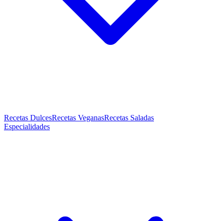
Recetas Dulces
Recetas Veganas
Recetas Saladas
Especialidades