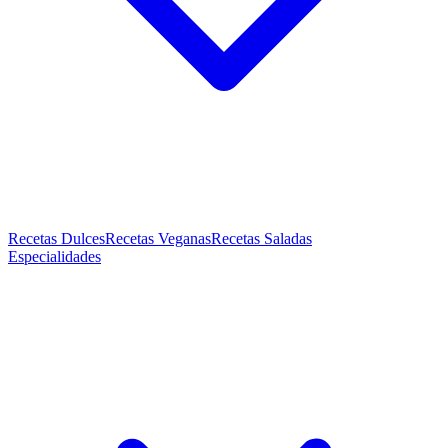
Recetas Dulces
Recetas Veganas
Recetas Saladas
Especialidades