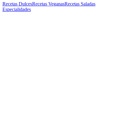
Recetas Dulces
Recetas Veganas
Recetas Saladas
Especialidades