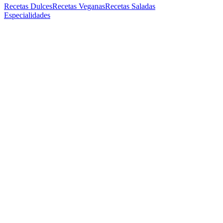
Recetas Dulces
Recetas Veganas
Recetas Saladas
Especialidades