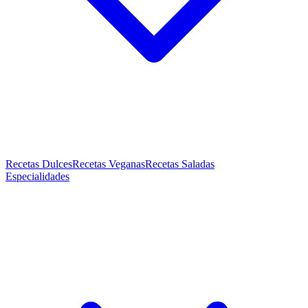
Recetas Dulces
Recetas Veganas
Recetas Saladas
Especialidades