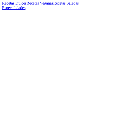
Recetas Dulces
Recetas Veganas
Recetas Saladas
Especialidades