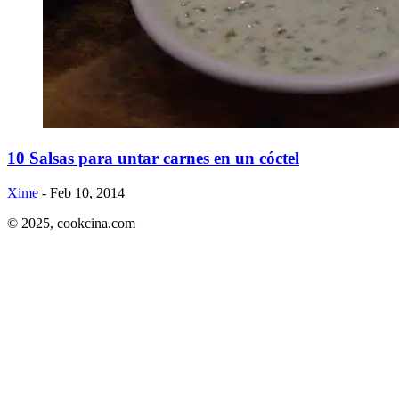
10 Salsas para untar carnes en un cóctel
Xime
- Feb 10, 2014
© 2025,
cookcina.com